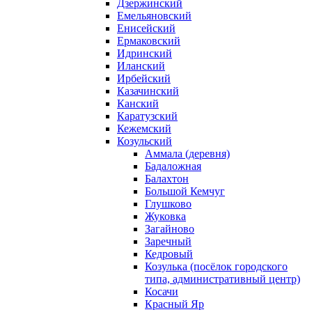
Дзержинский
Емельяновский
Енисейский
Ермаковский
Идринский
Иланский
Ирбейский
Казачинский
Канский
Каратузский
Кежемский
Козульский
Аммала (деревня)
Бадаложная
Балахтон
Большой Кемчуг
Глушково
Жуковка
Загайново
Заречный
Кедровый
Козулька (посёлок городского
типа, административный центр)
Косачи
Красный Яр