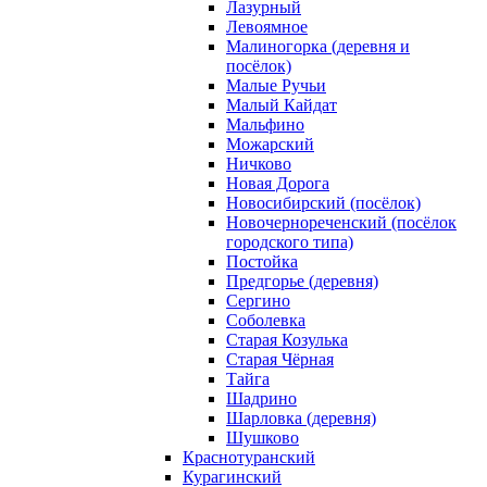
Лазурный
Левоямное
Малиногорка (деревня и
посёлок)
Малые Ручьи
Малый Кайдат
Мальфино
Можарский
Ничково
Новая Дорога
Новосибирский (посёлок)
Новочернореченский (посёлок
городского типа)
Постойка
Предгорье (деревня)
Сергино
Соболевка
Старая Козулька
Старая Чёрная
Тайга
Шадрино
Шарловка (деревня)
Шушково
Краснотуранский
Курагинский