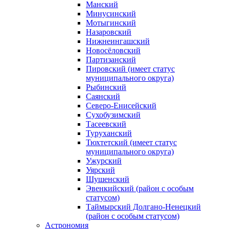
Манский
Минусинский
Мотыгинский
Назаровский
Нижнеингашский
Новосёловский
Партизанский
Пировский (имеет статус
муниципального округа)
Рыбинский
Саянский
Северо‑Енисейский
Сухобузимский
Тасеевский
Туруханский
Тюхтетский (имеет статус
муниципального округа)
Ужурский
Уярский
Шушенский
Эвенкийский (район с особым
статусом)
Таймырский Долгано‑Ненецкий
(район с особым статусом)
Астрономия