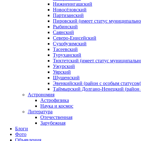
Нижнеингашский
Новосёловский
Партизанский
Пировский (имеет статус муниципально
Рыбинский
Саянский
Северо‑Енисейский
Сухобузимский
Тасеевский
Туруханский
Тюхтетский (имеет статус муниципально
Ужурский
Уярский
Шушенский
Эвенкийский (район с особым статусом
Таймырский Долгано‑Ненецкий (район с
Астрономия
Астрофизика
Наука и космос
Литература
Отечественная
Зарубежная
Блоги
Фото
Объявления