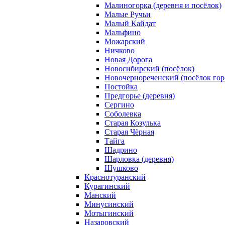
Малиногорка (деревня и посёлок)
Малые Ручьи
Малый Кайдат
Мальфино
Можарский
Ничково
Новая Дорога
Новосибирский (посёлок)
Новочернореченский (посёлок гор
Постойка
Предгорье (деревня)
Сергино
Соболевка
Старая Козулька
Старая Чёрная
Тайга
Шадрино
Шарловка (деревня)
Шушково
Краснотуранский
Курагинский
Манский
Минусинский
Мотыгинский
Назаровский