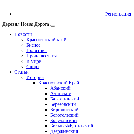
Регистрация
Деревня Новая Дорога
Новости
Красноярский край
Бизнес
Политика
Происшествия
В мире
Спорт
Статьи
История
Красноярский Край
Абанский
Ачинский
Балахтинский
Берёзовский
Бирилюсский
Боготольский
Богучанский
Больше‑Муртинский
Дзержинский