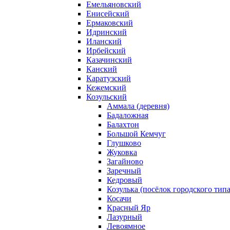
Емельяновский
Енисейский
Ермаковский
Идринский
Иланский
Ирбейский
Казачинский
Канский
Каратузский
Кежемский
Козульский
Аммала (деревня)
Бадаложная
Балахтон
Большой Кемчуг
Глушково
Жуковка
Загайново
Заречный
Кедровый
Козулька (посёлок городского тип
Косачи
Красный Яр
Лазурный
Левоямное