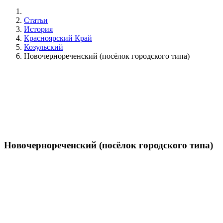
Статьи
История
Красноярский Край
Козульский
Новочернореченский (посёлок городского типа)
Новочернореченский (посёлок городского типа)