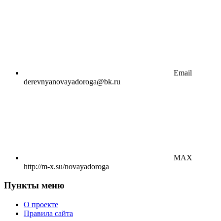
Email
derevnyanovayadoroga@bk.ru
MAX
http://m-x.su/novayadoroga
Пункты меню
О проекте
Правила сайта