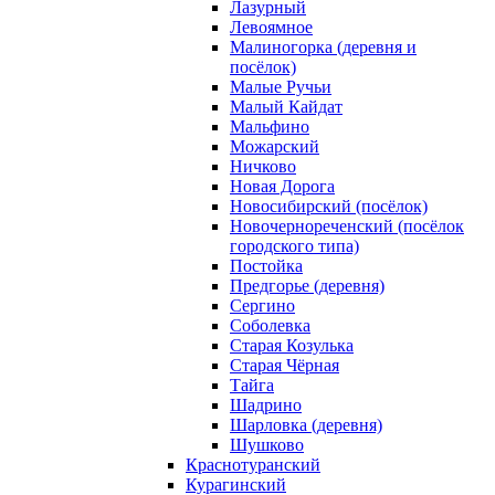
Лазурный
Левоямное
Малиногорка (деревня и
посёлок)
Малые Ручьи
Малый Кайдат
Мальфино
Можарский
Ничково
Новая Дорога
Новосибирский (посёлок)
Новочернореченский (посёлок
городского типа)
Постойка
Предгорье (деревня)
Сергино
Соболевка
Старая Козулька
Старая Чёрная
Тайга
Шадрино
Шарловка (деревня)
Шушково
Краснотуранский
Курагинский