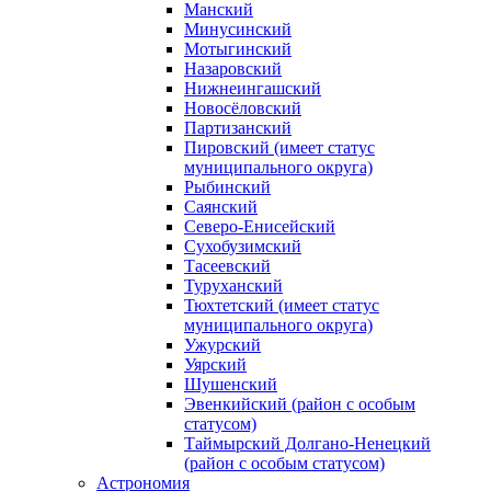
Манский
Минусинский
Мотыгинский
Назаровский
Нижнеингашский
Новосёловский
Партизанский
Пировский (имеет статус
муниципального округа)
Рыбинский
Саянский
Северо‑Енисейский
Сухобузимский
Тасеевский
Туруханский
Тюхтетский (имеет статус
муниципального округа)
Ужурский
Уярский
Шушенский
Эвенкийский (район с особым
статусом)
Таймырский Долгано‑Ненецкий
(район с особым статусом)
Астрономия