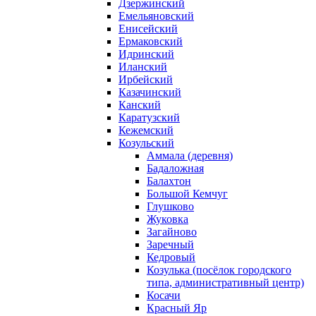
Дзержинский
Емельяновский
Енисейский
Ермаковский
Идринский
Иланский
Ирбейский
Казачинский
Канский
Каратузский
Кежемский
Козульский
Аммала (деревня)
Бадаложная
Балахтон
Большой Кемчуг
Глушково
Жуковка
Загайново
Заречный
Кедровый
Козулька (посёлок городского
типа, административный центр)
Косачи
Красный Яр