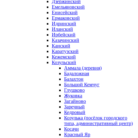
Дзержинский
Емельяновский
Енисейский
Ермаковский
Идринский
Иланский
Ирбейский
Казачинский
Канский
Каратузский
Кежемский
Козульский
Аммала (деревня)
Бадаложная
Балахтон
Большой Кемчуг
Глушково
Жуковка
Загайново
Заречный
Кедровый
Козулька (посёлок городского
типа, административный центр)
Косачи
Красный Яр