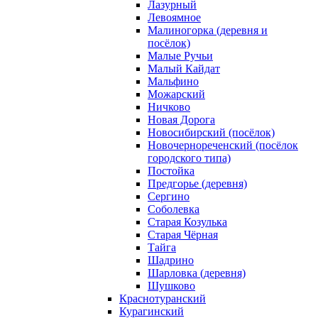
Лазурный
Левоямное
Малиногорка (деревня и
посёлок)
Малые Ручьи
Малый Кайдат
Мальфино
Можарский
Ничково
Новая Дорога
Новосибирский (посёлок)
Новочернореченский (посёлок
городского типа)
Постойка
Предгорье (деревня)
Сергино
Соболевка
Старая Козулька
Старая Чёрная
Тайга
Шадрино
Шарловка (деревня)
Шушково
Краснотуранский
Курагинский