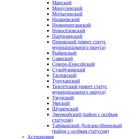
Манский
Минусинский
Мотыгинский
Назаровский
Нижнеингашский
Новосёловский
Партизанский
Пировский (имеет статус
муниципального округа)
Рыбинский
Саянский
Северо‑Енисейский
Сухобузимский
Тасеевский
Туруханский
Тюхтетский (имеет статус
муниципального округа)
Ужурский
Уярский
Шушенский
Эвенкийский (район с особым
статусом)
Таймырский Долгано‑Ненецкий
(район с особым статусом)
Астрономия