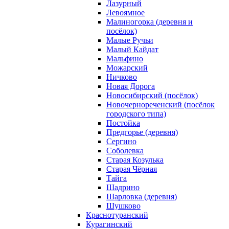
Лазурный
Левоямное
Малиногорка (деревня и
посёлок)
Малые Ручьи
Малый Кайдат
Мальфино
Можарский
Ничково
Новая Дорога
Новосибирский (посёлок)
Новочернореченский (посёлок
городского типа)
Постойка
Предгорье (деревня)
Сергино
Соболевка
Старая Козулька
Старая Чёрная
Тайга
Шадрино
Шарловка (деревня)
Шушково
Краснотуранский
Курагинский