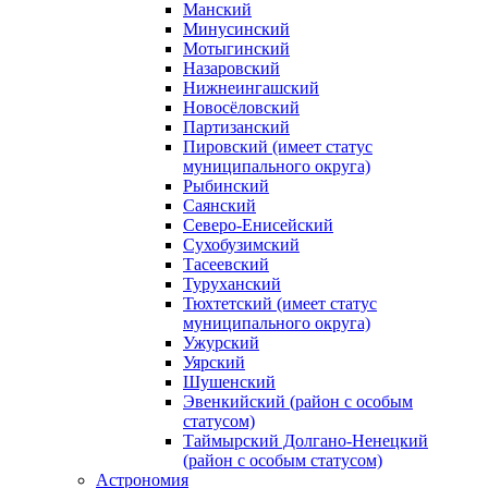
Манский
Минусинский
Мотыгинский
Назаровский
Нижнеингашский
Новосёловский
Партизанский
Пировский (имеет статус
муниципального округа)
Рыбинский
Саянский
Северо‑Енисейский
Сухобузимский
Тасеевский
Туруханский
Тюхтетский (имеет статус
муниципального округа)
Ужурский
Уярский
Шушенский
Эвенкийский (район с особым
статусом)
Таймырский Долгано‑Ненецкий
(район с особым статусом)
Астрономия