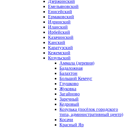
Дзержинский
Емельяновский
Енисейский
Ермаковский
Идринский
Иланский
Ирбейский
Казачинский
Канский
Каратузский
Кежемский
Козульский
Аммала (деревня)
Бадаложная
Балахтон
Большой Кемчуг
Глушково
Жуковка
Загайново
Заречный
Кедровый
Козулька (посёлок городского
типа, административный центр)
Косачи
Красный Яр