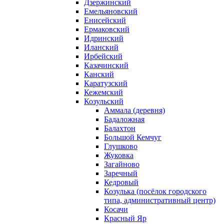
Дзержинский
Емельяновский
Енисейский
Ермаковский
Идринский
Иланский
Ирбейский
Казачинский
Канский
Каратузский
Кежемский
Козульский
Аммала (деревня)
Бадаложная
Балахтон
Большой Кемчуг
Глушково
Жуковка
Загайново
Заречный
Кедровый
Козулька (посёлок городского
типа, административный центр)
Косачи
Красный Яр