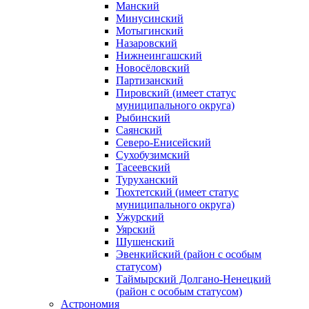
Манский
Минусинский
Мотыгинский
Назаровский
Нижнеингашский
Новосёловский
Партизанский
Пировский (имеет статус
муниципального округа)
Рыбинский
Саянский
Северо‑Енисейский
Сухобузимский
Тасеевский
Туруханский
Тюхтетский (имеет статус
муниципального округа)
Ужурский
Уярский
Шушенский
Эвенкийский (район с особым
статусом)
Таймырский Долгано‑Ненецкий
(район с особым статусом)
Астрономия