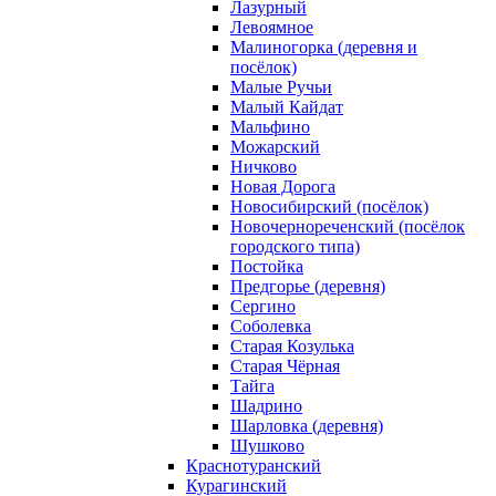
Лазурный
Левоямное
Малиногорка (деревня и
посёлок)
Малые Ручьи
Малый Кайдат
Мальфино
Можарский
Ничково
Новая Дорога
Новосибирский (посёлок)
Новочернореченский (посёлок
городского типа)
Постойка
Предгорье (деревня)
Сергино
Соболевка
Старая Козулька
Старая Чёрная
Тайга
Шадрино
Шарловка (деревня)
Шушково
Краснотуранский
Курагинский