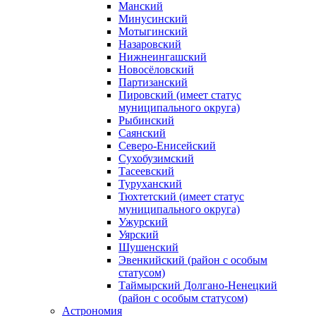
Манский
Минусинский
Мотыгинский
Назаровский
Нижнеингашский
Новосёловский
Партизанский
Пировский (имеет статус
муниципального округа)
Рыбинский
Саянский
Северо‑Енисейский
Сухобузимский
Тасеевский
Туруханский
Тюхтетский (имеет статус
муниципального округа)
Ужурский
Уярский
Шушенский
Эвенкийский (район с особым
статусом)
Таймырский Долгано‑Ненецкий
(район с особым статусом)
Астрономия