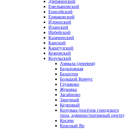
Дзержинский
Емельяновский
Енисейский
Ермаковский
Идринский
Иланский
Ирбейский
Казачинский
Канский
Каратузский
Кежемский
Козульский
Аммала (деревня)
Бадаложная
Балахтон
Большой Кемчуг
Глушково
Жуковка
Загайново
Заречный
Кедровый
Козулька (посёлок городского
типа, административный центр)
Косачи
Красный Яр