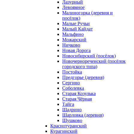
Лазурный
Левоямное
Малиногорка (деревня и
посёлок)
Малые Ручьи
Малый Кайдат
Мальфино
Можарский
Ничково
Новая Дорога
Новосибирский (посёлок)
Новочернореченский (посёлок
городского типа)
Постойка
Предгорье (деревня)
Сергино
Соболевка
Старая Козулька
Старая Чёрная
Тайга
Шадрино
Шарловка (деревня)
Шушково
Краснотуранский
Курагинский